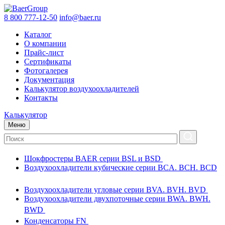
8 800 777-12-50
info@baer.ru
Каталог
О компании
Прайс-лист
Сертификаты
Фотогалерея
Документация
Калькулятор воздухоохладителей
Контакты
Калькулятор
Меню
Шокфростеры BAER серии BSL и BSD
Воздухоохладители кубические серии BCA. BCH. BCD
Воздухоохладители угловые серии BVA. BVH. BVD
Воздухоохладители двухпоточные серии BWA. BWH.
BWD
Конденсаторы FN