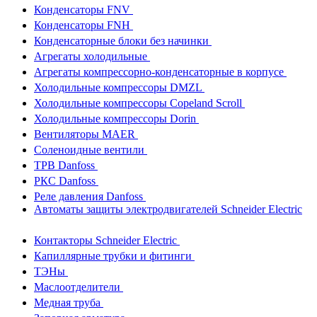
Конденсаторы FNV
Конденсаторы FNH
Конденсаторные блоки без начинки
Агрегаты холодильные
Агрегаты компрессорно-конденсаторные в корпусе
Холодильные компрессоры DMZL
Холодильные компрессоры Copeland Scroll
Холодильные компрессоры Dorin
Вентиляторы MAER
Соленоидные вентили
ТРВ Danfoss
РКС Danfoss
Реле давления Danfoss
Автоматы защиты электродвигателей Schneider Electric
Контакторы Schneider Electric
Капиллярные трубки и фитинги
ТЭНы
Маслоотделители
Медная труба