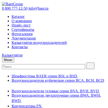
8 800 777-12-50
info@baer.ru
Каталог
О компании
Прайс-лист
Сертификаты
Фотогалерея
Документация
Калькулятор воздухоохладителей
Контакты
Калькулятор
Меню
Шокфростеры BAER серии BSL и BSD
Воздухоохладители кубические серии BCA. BCH. BCD
Воздухоохладители угловые серии BVA. BVH. BVD
Воздухоохладители двухпоточные серии BWA. BWH.
BWD
Конденсаторы FN