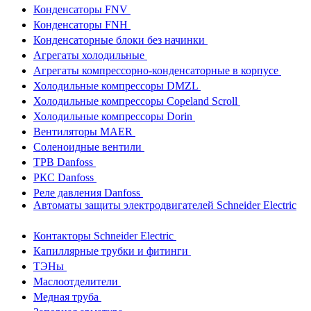
Конденсаторы FNV
Конденсаторы FNH
Конденсаторные блоки без начинки
Агрегаты холодильные
Агрегаты компрессорно-конденсаторные в корпусе
Холодильные компрессоры DMZL
Холодильные компрессоры Copeland Scroll
Холодильные компрессоры Dorin
Вентиляторы MAER
Соленоидные вентили
ТРВ Danfoss
РКС Danfoss
Реле давления Danfoss
Автоматы защиты электродвигателей Schneider Electric
Контакторы Schneider Electric
Капиллярные трубки и фитинги
ТЭНы
Маслоотделители
Медная труба