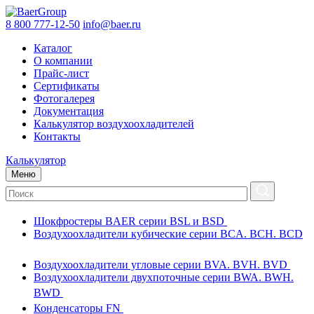
8 800 777-12-50
info@baer.ru
Каталог
О компании
Прайс-лист
Сертификаты
Фотогалерея
Документация
Калькулятор воздухоохладителей
Контакты
Калькулятор
Меню
Шокфростеры BAER серии BSL и BSD
Воздухоохладители кубические серии BCA. BCH. BCD
Воздухоохладители угловые серии BVA. BVH. BVD
Воздухоохладители двухпоточные серии BWA. BWH.
BWD
Конденсаторы FN