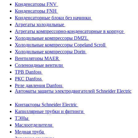
Конденсаторы FNV
Конденсаторы FNH
Конденсаторные блоки без начинки
Агрегаты холодильные
Агрегаты компрессорно-конденсаторные в корпусе
Холодильные компрессоры DMZL
Холодильные компрессоры Copeland Scroll
Холодильные компрессоры Dorin
Вентиляторы MAER
Соленоидные вентили
ТРВ Danfoss
РКС Danfoss
Реле давления Danfoss
Автоматы защиты электродвигателей Schneider Electric
Контакторы Schneider Electric
Капиллярные трубки и фитинги
ТЭНы
Маслоотделители
Медная труба