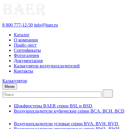
8 800 777-12-50
info@baer.ru
Каталог
О компании
Прайс-лист
Сертификаты
Фотогалерея
Документация
Калькулятор воздухоохладителей
Контакты
Калькулятор
Меню
Шокфростеры BAER серии BSL и BSD
Воздухоохладители кубические серии BCA. BCH. BCD
Воздухоохладители угловые серии BVA. BVH. BVD
Воздухоохладители двухпоточные серии BWA. BWH.