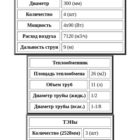
Диаметр
300 (мм)
Количество
4 (шт)
Мощность
4х90 (Вт)
Расход воздуха
7120 (м3/ч)
Дальность струи
9 (м)
Теплообменник
Площадь теплообмена
26 (м2)
Объем труб
11 (л)
Диаметр трубы (жидк.)
1/2
Диаметр трубы (всас.)
1-1/8
ТЭНы
Количество (2528мм)
3 (шт)