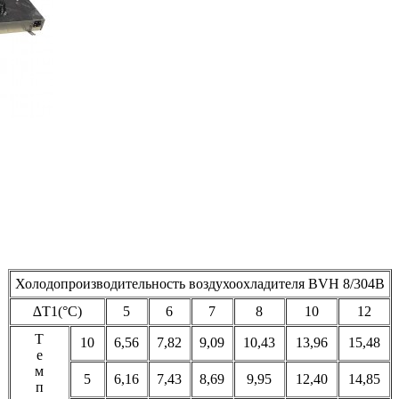
Холодопроизводительность воздухоохладителя BVH 8/304B
∆T1(°С)
5
6
7
8
10
12
Т
10
6,56
7,82
9,09
10,43
13,96
15,48
е
м
5
6,16
7,43
8,69
9,95
12,40
14,85
п