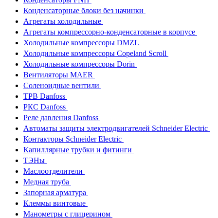
Конденсаторные блоки без начинки
Агрегаты холодильные
Агрегаты компрессорно-конденсаторные в корпусе
Холодильные компрессоры DMZL
Холодильные компрессоры Copeland Scroll
Холодильные компрессоры Dorin
Вентиляторы MAER
Соленоидные вентили
ТРВ Danfoss
РКС Danfoss
Реле давления Danfoss
Автоматы защиты электродвигателей Schneider Electric
Контакторы Schneider Electric
Капиллярные трубки и фитинги
ТЭНы
Маслоотделители
Медная труба
Запорная арматура
Клеммы винтовые
Манометры с глицерином