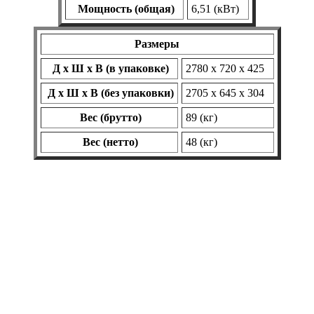
Мощность (общая)
6,51 (кВт)
Размеры
Д х Ш х В (в упаковке)
2780 х 720 х 425
Д х Ш х В (без упаковки)
2705 х 645 х 304
Вес (брутто)
89 (кг)
Вес (нетто)
48 (кг)