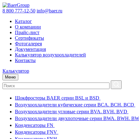
8 800 777-12-50
info@baer.ru
Каталог
О компании
Прайс-лист
Сертификаты
Фотогалерея
Документация
Калькулятор воздухоохладителей
Контакты
Калькулятор
Меню
Шокфростеры BAER серии BSL и BSD
Воздухоохладители кубические серии BCA. BCH. BCD
Воздухоохладители угловые серии BVA. BVH. BVD
Воздухоохладители двухпоточные серии BWA. BWH. 
Конденсаторы FN
Конденсаторы FNV
Конденсаторы FNH