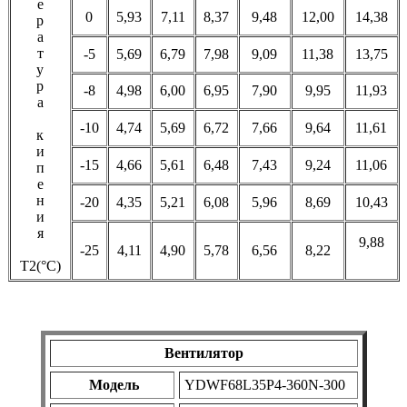
е
0
5,93
7,11
8,37
9,48
12,00
14,38
р
а
т
-5
5,69
6,79
7,98
9,09
11,38
13,75
у
р
-8
4,98
6,00
6,95
7,90
9,95
11,93
а
-10
4,74
5,69
6,72
7,66
9,64
11,61
к
и
-15
4,66
5,61
6,48
7,43
9,24
11,06
п
е
н
-20
4,35
5,21
6,08
5,96
8,69
10,43
и
я
9,88
-25
4,11
4,90
5,78
6,56
8,22
Т2(°С)
Вентилятор
Модель
YDWF68L35P4-360N-300