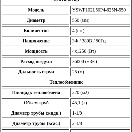
Модель
YSWF102L50P4-625N-550
Диаметр
550 (мм)
Количество
4 (шт)
Напряжение
3Ф / 380В / 50Гц
Мощность
4х1250 (Вт)
Расход воздуха
36000 (м3/ч)
Дальность струи
25 (м)
Теплообменник
Площадь теплообмена
220 (м2)
Объем труб
45,1 (л)
Диаметр трубы (жидк.)
1-1/8
Диаметр трубы (всас.)
2-1/8