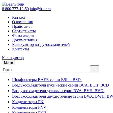
8 800 777-12-50
info@baer.ru
Каталог
О компании
Прайс-лист
Сертификаты
Фотогалерея
Документация
Калькулятор воздухоохладителей
Контакты
Калькулятор
Меню
Шокфростеры BAER серии BSL и BSD
Воздухоохладители кубические серии BCA. BCH. BCD
Воздухоохладители угловые серии BVA. BVH. BVD
Воздухоохладители двухпоточные серии BWA. BWH. 
Конденсаторы FN
Конденсаторы FNV
Конденсаторы FNH