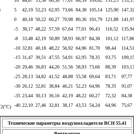
10
44,87
55,58
66,30
77,01
88,39
109,82
131,25
153,3
м
5
42,19
52,23
62,95
73,66
84,38
105,14
125,90
147,3
п
0
40,18
50,22
60,27
70,98
80,36
101,79
121,88
141,9
-5
38,17
48,22
57,59
67,64
77,01
96,43
116,52
135,9
-8
33,48
42,19
50,89
58,93
66,97
84,38
101,12
117,8
-10
32,81
40,18
48,22
56,92
64,96
81,70
98,44
114,5
-15
31,47
39,51
47,55
54,91
62,95
78,35
93,75
109,1
-20
29,46
36,83
44,20
51,56
58,93
73,66
88,39
103,1
и
п
-25
28,13
34,82
41,52
48,88
55,58
69,64
83,71
97,77
н
-30
26,12
32,81
38,84
46,21
52,23
64,96
78,35
91,07
и
-35
23,44
30,13
36,16
42,19
48,22
60,27
72,32
84,38
-40
22,10
27,46
32,81
38,17
43,53
54,24
64,96
75,67
2(°С)
Технические параметры воздухоохладителя BCH 55.41
Вентилятор