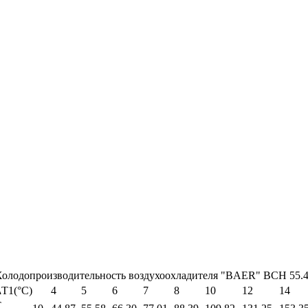
олодопроизводительность воздухоохладителя "BAER" BCH 55.
T1(°С)
4
5
6
7
8
10
12
14
Т