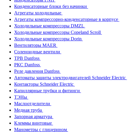
Конденсаторные блоки без начинки
Агрегаты холодильные
Агрегаты компрессорно-конденсаторные в корпусе
Холодильные компрессоры DMZL
Холодильные компрессоры Copeland Scroll
Холодильные компрессоры Dorin
Вентиляторы MAER
Соленоидные вентили
ТРВ Danfoss
РКС Danfoss
Реле давления Danfoss
Автоматы защиты электродвигателей Schneider Electric
Контакторы Schneider Electric
Капиллярные трубки и фитинги
ТЭНы
Маслоотделители
Медная труба
Запорная арматура
Клеммы винтовые
Манометры с глицерином