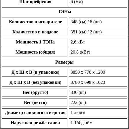
Шаг оребрения
6 (мм)
ТЭНы
Количество в испарителе
348 (см) / 6 (шт)
Количество в поддоне
351 (см) / 2 (шт)
Мощность 1 ТЭНа
2,6 кВт
Мощность (общая)
20,8 (кВт)
Размеры
Д х Ш х В (в упаковке)
3850 х 770 х 1200
Д х Ш х В (без упаковки)
3780 х 698 х 1023
Вес (брутто)
330 (кг)
Вес (нетто)
222 (кг)
Диаметр сливного отверстия
1 дюйм
Наружная резьба слива
1-1/4 дюйм