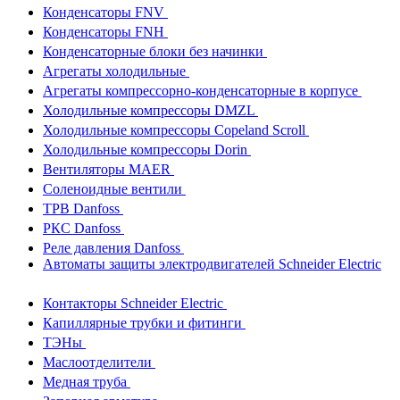
Конденсаторы FNV
Конденсаторы FNH
Конденсаторные блоки без начинки
Агрегаты холодильные
Агрегаты компрессорно-конденсаторные в корпусе
Холодильные компрессоры DMZL
Холодильные компрессоры Copeland Scroll
Холодильные компрессоры Dorin
Вентиляторы MAER
Соленоидные вентили
ТРВ Danfoss
РКС Danfoss
Реле давления Danfoss
Автоматы защиты электродвигателей Schneider Electric
Контакторы Schneider Electric
Капиллярные трубки и фитинги
ТЭНы
Маслоотделители
Медная труба