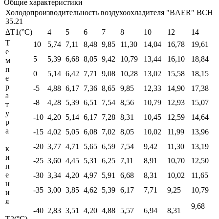
Общие характеристики
Холодопроизводительность воздухоохладителя "BAER" BCH
35.21
∆T1(°С)
4
5
6
7
8
10
12
14
Т
10
5,74
7,11
8,48
9,85
11,30
14,04
16,78
19,61
е
5
5,39
6,68
8,05
9,42
10,79
13,44
16,10
18,84
м
п
0
5,14
6,42
7,71
9,08
10,28
13,02
15,58
18,15
е
р
-5
4,88
6,17
7,36
8,65
9,85
12,33
14,90
17,38
а
-8
4,28
5,39
6,51
7,54
8,56
10,79
12,93
15,07
т
у
-10
4,20
5,14
6,17
7,28
8,31
10,45
12,59
14,64
р
а
-15
4,02
5,05
6,08
7,02
8,05
10,02
11,99
13,96
-20
3,77
4,71
5,65
6,59
7,54
9,42
11,30
13,19
к
и
-25
3,60
4,45
5,31
6,25
7,11
8,91
10,70
12,50
п
е
-30
3,34
4,20
4,97
5,91
6,68
8,31
10,02
11,65
н
-35
3,00
3,85
4,62
5,39
6,17
7,71
9,25
10,79
и
я
9,68
-40
2,83
3,51
4,20
4,88
5,57
6,94
8,31
Т2(°С)