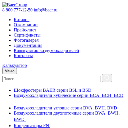
8 800 777-12-50
info@baer.ru
Каталог
О компании
Прайс-лист
Сертификаты
Фотогалерея
Документация
Калькулятор воздухоохладителей
Контакты
Калькулятор
Меню
Шокфростеры BAER серии BSL и BSD
Воздухоохладители кубические серии BCA. BCH. BCD
Воздухоохладители угловые серии BVA. BVH. BVD
Воздухоохладители двухпоточные серии BWA. BWH.
BWD
Конденсаторы FN