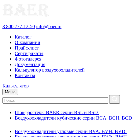
8 800 777-12-50
info@baer.ru
Каталог
О компании
Прайс-лист
Сертификаты
Фотогалерея
Документация
Калькулятор воздухоохладителей
Контакты
Калькулятор
Меню
Шокфростеры BAER серии BSL и BSD
Воздухоохладители кубические серии BCA. BCH. BCD
Воздухоохладители угловые серии BVA. BVH. BVD
Воздухоохладители двухпоточные серии BWA. BWH.