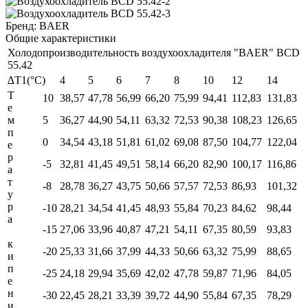
Бренд:
BAER
Общие характеристики
Холодопроизводительность воздухоохладителя "BAER" BCD
55.42
∆T1(°С)
4
5
6
7
8
10
12
14
Т
10
38,57
47,78
56,99
66,20
75,99
94,41
112,83
131,83
е
м
5
36,27
44,90
54,11
63,32
72,53
90,38
108,23
126,65
п
0
34,54
43,18
51,81
61,02
69,08
87,50
104,77
122,04
е
р
-5
32,81
41,45
49,51
58,14
66,20
82,90
100,17
116,86
а
т
-8
28,78
36,27
43,75
50,66
57,57
72,53
86,93
101,32
у
р
-10
28,21
34,54
41,45
48,93
55,84
70,23
84,62
98,44
а
-15
27,06
33,96
40,87
47,21
54,11
67,35
80,59
93,83
к
-20
25,33
31,66
37,99
44,33
50,66
63,32
75,99
88,65
и
п
-25
24,18
29,94
35,69
42,02
47,78
59,87
71,96
84,05
е
н
-30
22,45
28,21
33,39
39,72
44,90
55,84
67,35
78,29
и