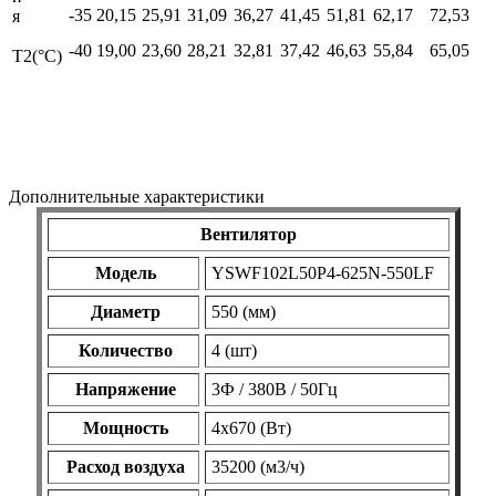
-35
20,15
25,91
31,09
36,27
41,45
51,81
62,17
72,53
я
-40
19,00
23,60
28,21
32,81
37,42
46,63
55,84
65,05
Т2(°С)
Дополнительные характеристики
Вентилятор
Модель
YSWF102L50P4-625N-550LF
Диаметр
550 (мм)
Количество
4 (шт)
Напряжение
3Ф / 380В / 50Гц
Мощность
4х670 (Вт)
Расход воздуха
35200 (м3/ч)