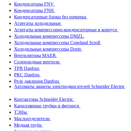
Конденсаторы FNV
Конденсаторы FNH
Конденсаторные блоки без начинки
Агрегаты холодильные
Агрегаты компрессорно-конденсаторные в корпусе
Холодильные компрессоры DMZL
Холодильные компрессоры Copeland Scroll
Холодильные компрессоры Dorin
Вентиляторы MAER
Соленоидные вентили
ТРВ Danfoss
РКС Danfoss
Реле давления Danfoss
Автоматы защиты электродвигателей Schneider Electric
Контакторы Schneider Electric
Капиллярные трубки и фитинги
ТЭНы
Маслоотделители
Медная труба