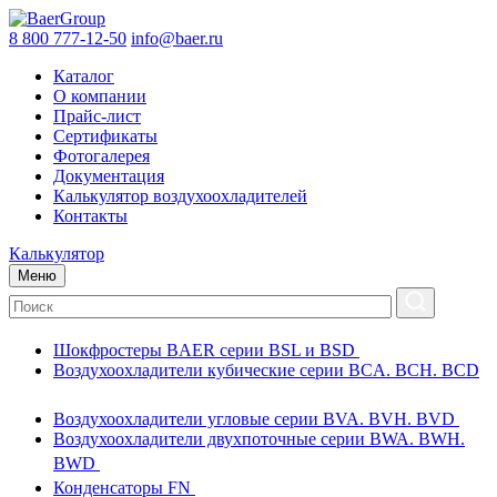
8 800 777-12-50
info@baer.ru
Каталог
О компании
Прайс-лист
Сертификаты
Фотогалерея
Документация
Калькулятор воздухоохладителей
Контакты
Калькулятор
Меню
Шокфростеры BAER серии BSL и BSD
Воздухоохладители кубические серии BCA. BCH. BCD
Воздухоохладители угловые серии BVA. BVH. BVD
Воздухоохладители двухпоточные серии BWA. BWH.
BWD
Конденсаторы FN