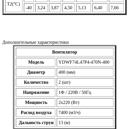
Т2(°С)
-40
3,24
3,87
4,50
5,13
6,40
7,66
Дополнительные характеристики
Вентилятор
Модель
YDWF74L47P4-470N-400
Диаметр
400 (мм)
Количество
2 (шт)
Напряжение
1Ф / 220В / 50Гц
Мощность
2х220 (Вт)
Расход воздуха
7400 (м3/ч)
Дальность струи
13 (м)