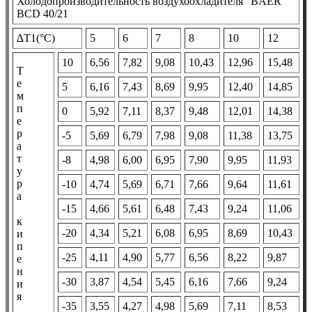
Холодопроизводительность воздухоохладителя "BAER"
BCD 40/21
∆T1(°С)
5
6
7
8
10
12
10
6,56
7,82
9,08
10,43
12,96
15,48
Т
е
5
6,16
7,43
8,69
9,95
12,40
14,85
м
п
0
5,92
7,11
8,37
9,48
12,01
14,38
е
р
-5
5,69
6,79
7,98
9,08
11,38
13,75
а
т
-8
4,98
6,00
6,95
7,90
9,95
11,93
у
р
-10
4,74
5,69
6,71
7,66
9,64
11,61
а
-15
4,66
5,61
6,48
7,43
9,24
11,06
к
-20
4,34
5,21
6,08
6,95
8,69
10,43
и
п
-25
4,11
4,90
5,77
6,56
8,22
9,87
е
н
-30
3,87
4,54
5,45
6,16
7,66
9,24
и
я
-35
3,55
4,27
4,98
5,69
7,11
8,53