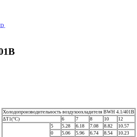
WD
01B
Холодопроизводительность воздухоохладителя BWH 4.1/401B
∆T1(°С)
6
7
8
10
12
5
5.28
6.18
7.08
8.82
10.57
0
5.06
5.96
6.74
8.54
10.23