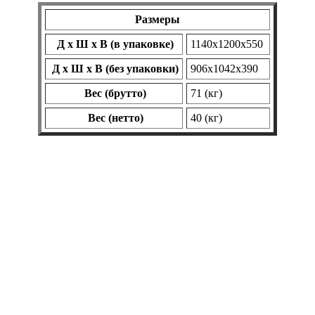
Размеры
Д х Ш х В (в упаковке)
1140х1200х550
Д х Ш х В (без упаковки)
906х1042х390
Вес (брутто)
71 (кг)
Вес (нетто)
40 (кг)