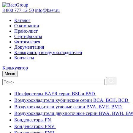
8 800 777-12-50
info@baer.ru
Каталог
О компании
Прайс-лист
Сертификаты
Фотогалерея
Документация
Калькулятор воздухоохладителей
Контакты
Калькулятор
Меню
Шокфростеры BAER серии BSL и BSD
Воздухоохладители кубические серии BCA. BCH. BCD
Воздухоохладители угловые серии BVA. BVH. BVD
Воздухоохладители двухпоточные серии BWA. BWH. 
Конденсаторы FN
Конденсаторы FNV
Конденсаторы FNH