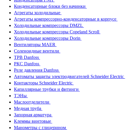
Конденсаторные блоки без начинки
Агрегаты холодильные
Агрегаты компрессорно-конденсаторные в корпусе
Холодильные компрессоры DMZL
Холодильные компрессоры Copeland Scroll
Холодильные компрессоры Dorin
Вентиляторы MAER
Соленоидные вентили
ТРВ Danfoss
РКС Danfoss
Реле давления Danfoss
Автоматы защиты электродвигателей Schneider Electric
Контакторы Schneider Electric
Капиллярные трубки и фитинги
ТЭНы
Маслоотделители
Медная труба
Запорная арматура
Клеммы винтовые
Манометры с глицерином