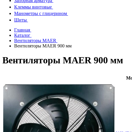
Запорная арматура
Клеммы винтовые
Манометры с глицерином
Щиты
Главная
Каталог
Вентиляторы MAER
Вентиляторы MAER 900 мм
Вентиляторы MAER 900 мм
Мо