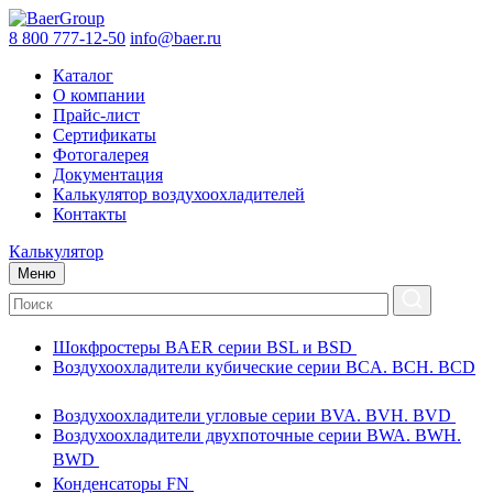
8 800 777-12-50
info@baer.ru
Каталог
О компании
Прайс-лист
Сертификаты
Фотогалерея
Документация
Калькулятор воздухоохладителей
Контакты
Калькулятор
Меню
Шокфростеры BAER серии BSL и BSD
Воздухоохладители кубические серии BCA. BCH. BCD
Воздухоохладители угловые серии BVA. BVH. BVD
Воздухоохладители двухпоточные серии BWA. BWH.
BWD
Конденсаторы FN