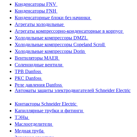
Конденсаторы FNV
Конденсаторы FNH
Конденсаторные блоки без начинки
Агрегаты холодильные
Агрегаты компрессорно-конденсаторные в корпусе
Холодильные компрессоры DMZL
Холодильные компрессоры Copeland Scroll
Холодильные компрессоры Dorin
Вентиляторы MAER
Соленоидные вентили
ТРВ Danfoss
РКС Danfoss
Реле давления Danfoss
Автоматы защиты электродвигателей Schneider Electric
Контакторы Schneider Electric
Капиллярные трубки и фитинги
ТЭНы
Маслоотделители
Медная труба