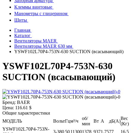
Запорная арматура
Клеммы винтовые
Манометры с глицерином
Щиты
Главная
Каталог
Вентиляторы MAER
Вентиляторы MAER 630 мм
YSWF102L70P4-753N-630 SUCTION (всасывающий)
YSWF102L70P4-753N-630
SUCTION (всасывающий)
Бренд:
BAER
Цена:
116.61 $
Общие характеристики
об/
Вес
МОДЕЛЬ
Вольт
Гц
м³/ч
Вт
А
дБ(A)
мин
(Кг)
YSWF102L70P4-753N-
3-380
50
11300
1378
937
1.75
77
16,5