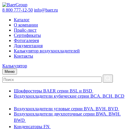
8 800 777-12-50
info@baer.ru
Каталог
О компании
Прайс-лист
Сертификаты
Фотогалерея
Документация
Калькулятор воздухоохладителей
Контакты
Калькулятор
Меню
Шокфростеры BAER серии BSL и BSD
Воздухоохладители кубические серии BCA. BCH. BCD
Воздухоохладители угловые серии BVA. BVH. BVD
Воздухоохладители двухпоточные серии BWA. BWH.
BWD
Конденсаторы FN