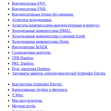
Конденсаторы FNV
Конденсаторы FNH
Конденсаторные блоки без начинки
Агрегаты холодильные
Агрегаты компрессорно-конденсаторные в корпусе
Холодильные компрессоры DMZL
Холодильные компрессоры Copeland Scroll
Холодильные компрессоры Dorin
Вентиляторы MAER
Соленоидные вентили
ТРВ Danfoss
РКС Danfoss
Реле давления Danfoss
Автоматы защиты электродвигателей Schneider Electric
Контакторы Schneider Electric
Капиллярные трубки и фитинги
ТЭНы
Маслоотделители
Медная труба