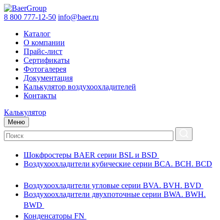
8 800 777-12-50
info@baer.ru
Каталог
О компании
Прайс-лист
Сертификаты
Фотогалерея
Документация
Калькулятор воздухоохладителей
Контакты
Калькулятор
Меню
Шокфростеры BAER серии BSL и BSD
Воздухоохладители кубические серии BCA. BCH. BCD
Воздухоохладители угловые серии BVA. BVH. BVD
Воздухоохладители двухпоточные серии BWA. BWH.
BWD
Конденсаторы FN