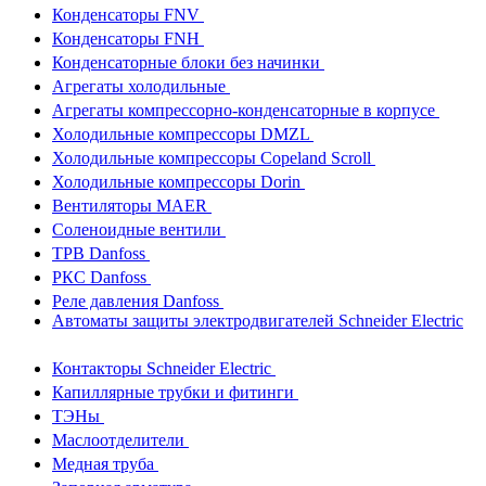
Конденсаторы FNV
Конденсаторы FNH
Конденсаторные блоки без начинки
Агрегаты холодильные
Агрегаты компрессорно-конденсаторные в корпусе
Холодильные компрессоры DMZL
Холодильные компрессоры Copeland Scroll
Холодильные компрессоры Dorin
Вентиляторы MAER
Соленоидные вентили
ТРВ Danfoss
РКС Danfoss
Реле давления Danfoss
Автоматы защиты электродвигателей Schneider Electric
Контакторы Schneider Electric
Капиллярные трубки и фитинги
ТЭНы
Маслоотделители
Медная труба