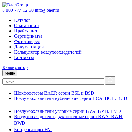
8 800 777-12-50
info@baer.ru
Каталог
О компании
Прайс-лист
Сертификаты
Фотогалерея
Документация
Калькулятор воздухоохладителей
Контакты
Калькулятор
Меню
Шокфростеры BAER серии BSL и BSD
Воздухоохладители кубические серии BCA. BCH. BCD
Воздухоохладители угловые серии BVA. BVH. BVD
Воздухоохладители двухпоточные серии BWA. BWH.
BWD
Конденсаторы FN