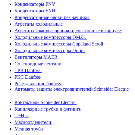
Конденсаторы FNV
Конденсаторы FNH
Конденсаторные блоки без начинки
Агрегаты холодильные
Агрегаты компрессорно-конденсаторные в корпусе
Холодильные компрессоры DMZL
Холодильные компрессоры Copeland Scroll
Холодильные компрессоры Dorin
Вентиляторы MAER
Соленоидные вентили
ТРВ Danfoss
РКС Danfoss
Реле давления Danfoss
Автоматы защиты электродвигателей Schneider Electric
Контакторы Schneider Electric
Капиллярные трубки и фитинги
ТЭНы
Маслоотделители
Медная труба