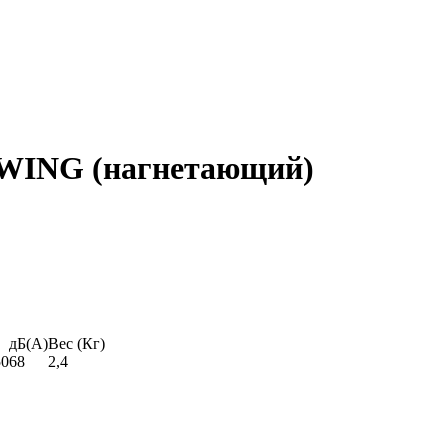
WING (нагнетающий)
дБ(A)
Вес (Кг)
50
68
2,4