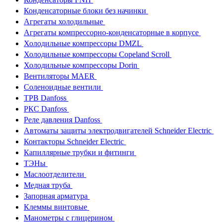
Конденсаторные блоки без начинки
Агрегаты холодильные
Агрегаты компрессорно-конденсаторные в корпусе
Холодильные компрессоры DMZL
Холодильные компрессоры Copeland Scroll
Холодильные компрессоры Dorin
Вентиляторы MAER
Соленоидные вентили
ТРВ Danfoss
РКС Danfoss
Реле давления Danfoss
Автоматы защиты электродвигателей Schneider Electric
Контакторы Schneider Electric
Капиллярные трубки и фитинги
ТЭНы
Маслоотделители
Медная труба
Запорная арматура
Клеммы винтовые
Манометры с глицерином