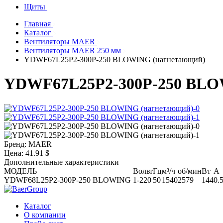
Щиты
Главная
Каталог
Вентиляторы MAER
Вентиляторы MAER 250 мм
YDWF67L25P2-300P-250 BLOWING (нагнетающий)
YDWF67L25P2-300P-250 BLO
Бренд:
MAER
Цена:
41.91 $
Дополнительные характеристики
МОДЕЛЬ
Вольт
Гц
м³/ч
об/мин
Вт
А
YDWF68L25P2-300P-250 BLOWING
1-220
50
1540
2579
144
0.
Каталог
О компании