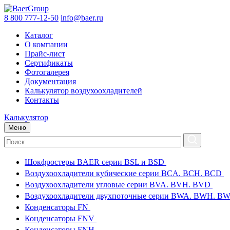
8 800 777-12-50
info@baer.ru
Каталог
О компании
Прайс-лист
Сертификаты
Фотогалерея
Документация
Калькулятор воздухоохладителей
Контакты
Калькулятор
Меню
Шокфростеры BAER серии BSL и BSD
Воздухоохладители кубические серии BCA. BCH. BCD
Воздухоохладители угловые серии BVA. BVH. BVD
Воздухоохладители двухпоточные серии BWA. BWH. 
Конденсаторы FN
Конденсаторы FNV
Конденсаторы FNH