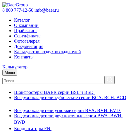
8 800 777-12-50
info@baer.ru
Каталог
О компании
Прайс-лист
Сертификаты
Фотогалерея
Документация
Калькулятор воздухоохладителей
Контакты
Калькулятор
Меню
Шокфростеры BAER серии BSL и BSD
Воздухоохладители кубические серии BCA. BCH. BCD
Воздухоохладители угловые серии BVA. BVH. BVD
Воздухоохладители двухпоточные серии BWA. BWH.
BWD
Конденсаторы FN