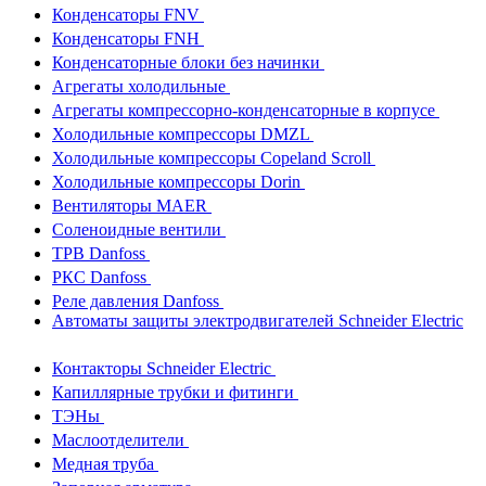
Конденсаторы FNV
Конденсаторы FNH
Конденсаторные блоки без начинки
Агрегаты холодильные
Агрегаты компрессорно-конденсаторные в корпусе
Холодильные компрессоры DMZL
Холодильные компрессоры Copeland Scroll
Холодильные компрессоры Dorin
Вентиляторы MAER
Соленоидные вентили
ТРВ Danfoss
РКС Danfoss
Реле давления Danfoss
Автоматы защиты электродвигателей Schneider Electric
Контакторы Schneider Electric
Капиллярные трубки и фитинги
ТЭНы
Маслоотделители
Медная труба