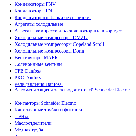
Конденсаторы FNV
Конденсаторы FNH
Конденсаторные блоки без начинки
Агрегаты холодильные
Агрегаты компрессорно-конденсаторные в корпусе
Холодильные компрессоры DMZL
Холодильные компрессоры Copeland Scroll
Холодильные компрессоры Dorin
Вентиляторы MAER
Соленоидные вентили
ТРВ Danfoss
РКС Danfoss
Реле давления Danfoss
Автоматы защиты электродвигателей Schneider Electric
Контакторы Schneider Electric
Капиллярные трубки и фитинги
ТЭНы
Маслоотделители
Медная труба