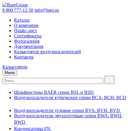
8 800 777-12-50
info@baer.ru
Каталог
О компании
Прайс-лист
Сертификаты
Фотогалерея
Документация
Калькулятор воздухоохладителей
Контакты
Калькулятор
Меню
Шокфростеры BAER серии BSL и BSD
Воздухоохладители кубические серии BCA. BCH. BCD
Воздухоохладители угловые серии BVA. BVH. BVD
Воздухоохладители двухпоточные серии BWA. BWH.
BWD
Конденсаторы FN