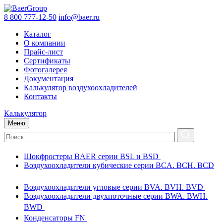
8 800 777-12-50
info@baer.ru
Каталог
О компании
Прайс-лист
Сертификаты
Фотогалерея
Документация
Калькулятор воздухоохладителей
Контакты
Калькулятор
Меню
Шокфростеры BAER серии BSL и BSD
Воздухоохладители кубические серии BCA. BCH. BCD
Воздухоохладители угловые серии BVA. BVH. BVD
Воздухоохладители двухпоточные серии BWA. BWH.
BWD
Конденсаторы FN