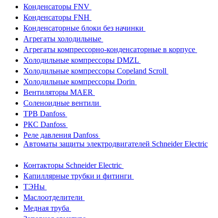
Конденсаторы FNV
Конденсаторы FNH
Конденсаторные блоки без начинки
Агрегаты холодильные
Агрегаты компрессорно-конденсаторные в корпусе
Холодильные компрессоры DMZL
Холодильные компрессоры Copeland Scroll
Холодильные компрессоры Dorin
Вентиляторы MAER
Соленоидные вентили
ТРВ Danfoss
РКС Danfoss
Реле давления Danfoss
Автоматы защиты электродвигателей Schneider Electric
Контакторы Schneider Electric
Капиллярные трубки и фитинги
ТЭНы
Маслоотделители
Медная труба