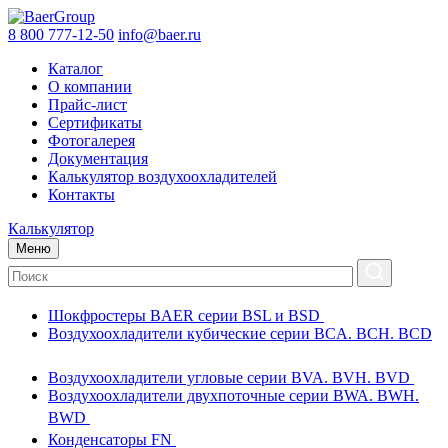
8 800 777-12-50
info@baer.ru
Каталог
О компании
Прайс-лист
Сертификаты
Фотогалерея
Документация
Калькулятор воздухоохладителей
Контакты
Калькулятор
Меню
Шокфростеры BAER серии BSL и BSD
Воздухоохладители кубические серии BCA. BCH. BCD
Воздухоохладители угловые серии BVA. BVH. BVD
Воздухоохладители двухпоточные серии BWA. BWH.
BWD
Конденсаторы FN