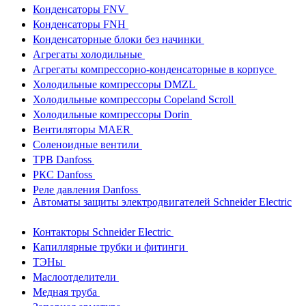
Конденсаторы FNV
Конденсаторы FNH
Конденсаторные блоки без начинки
Агрегаты холодильные
Агрегаты компрессорно-конденсаторные в корпусе
Холодильные компрессоры DMZL
Холодильные компрессоры Copeland Scroll
Холодильные компрессоры Dorin
Вентиляторы MAER
Соленоидные вентили
ТРВ Danfoss
РКС Danfoss
Реле давления Danfoss
Автоматы защиты электродвигателей Schneider Electric
Контакторы Schneider Electric
Капиллярные трубки и фитинги
ТЭНы
Маслоотделители
Медная труба