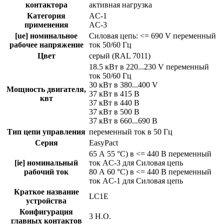
контактора
активная нагрузка
Категория
AC-1
применения
AC-3
[ue] номинальное
Силовая цепь: <= 690 V переменный
рабочее напряжение
ток 50/60 Гц
Цвет
серый (RAL 7011)
18.5 кВт в 220...230 V переменный
ток 50/60 Гц
30 кВт в 380...400 V
Мощность двигателя,
37 кВт в 415 В
квт
37 кВт в 440 В
37 кВт в 500 В
37 кВт в 660...690 В
Тип цепи управления
переменный ток в 50 Гц
Серия
EasyPact
65 А 55 °C) в <= 440 В переменный
[ie] номинальный
ток AC-3 для Силовая цепь
рабочий ток
80 А 60 °C) в <= 440 В переменный
ток AC-1 для Силовая цепь
Краткое название
LC1E
устройства
Конфигурация
3 Н.О.
главных контактов