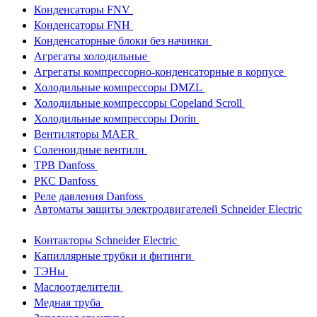
Конденсаторы FNV
Конденсаторы FNH
Конденсаторные блоки без начинки
Агрегаты холодильные
Агрегаты компрессорно-конденсаторные в корпусе
Холодильные компрессоры DMZL
Холодильные компрессоры Copeland Scroll
Холодильные компрессоры Dorin
Вентиляторы MAER
Соленоидные вентили
ТРВ Danfoss
РКС Danfoss
Реле давления Danfoss
Автоматы защиты электродвигателей Schneider Electric
Контакторы Schneider Electric
Капиллярные трубки и фитинги
ТЭНы
Маслоотделители
Медная труба