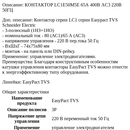
Описание: КОНТАКТОР LC1E50M5E 65А 400В AC3 220В
50ГЦ
Доп. описание: Контактор серии LC1 серии Easypact TVS
Schneider Electric
- 3-полюсный (1НЗ+1НО)
- номинальный ток - 80 (АС1)/65 А (АС3)
- напряжение управления - 220 В пер.тока 50 Гц
- ВхШхГ - 74х75х80 мм
- монтаж - на панель или DIN-рейку.
Применение: управление электродвигателями.
Преимущества: Благодаря конструктивным особенностям
катушки управления контакторы EasyPact TVS можно отнести
к энергоэффективному типу оборудования.
Линейки: EasyPact TVS
Общие характеристики
Наименование
EasyPact TVS
продукта
Описание полюсов
3P
Напряжение цепи
220 В переменный ток 50 Гц
управления
Применение
управление электродвигателем