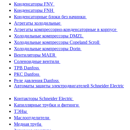
Конденсаторы FNV
Конденсаторы FNH
Конденсаторные блоки без начинки
Агрегаты холодильные
Агрегаты компрессорно-конденсаторные в корпусе
Холодильные компрессоры DMZL
Холодильные компрессоры Copeland Scroll
Холодильные компрессоры Dorin
Вентиляторы MAER
Соленоидные вентили
ТРВ Danfoss
РКС Danfoss
Реле давления Danfoss
Автоматы защиты электродвигателей Schneider Electric
Контакторы Schneider Electric
Капиллярные трубки и фитинги
ТЭНы
Маслоотделители
Медная труба