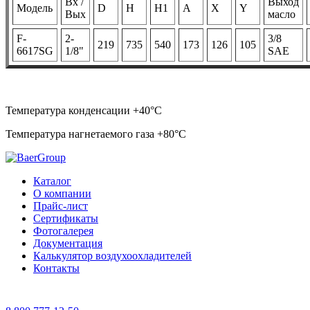
Вх /
Выход
Модель
D
H
H1
A
X
Y
Вых
масло
F-
2-
3/8
219
735
540
173
126
105
6617SG
1/8"
SAE
Температура конденсации +40°С
Температура нагнетаемого газа +80°С
Каталог
О компании
Прайс-лист
Сертификаты
Фотогалерея
Документация
Калькулятор воздухоохладителей
Контакты