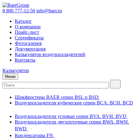
8 800 777-12-50
info@baer.ru
Каталог
О компании
Прайс-лист
Сертификаты
Фотогалерея
Документация
Калькулятор воздухоохладителей
Контакты
Калькулятор
Меню
Шокфростеры BAER серии BSL и BSD
Воздухоохладители кубические серии BCA. BCH. BCD
Воздухоохладители угловые серии BVA. BVH. BVD
Воздухоохладители двухпоточные серии BWA. BWH.
BWD
Конденсаторы FN