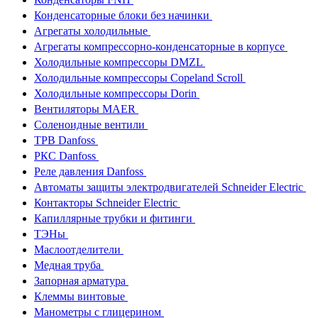
Конденсаторные блоки без начинки
Агрегаты холодильные
Агрегаты компрессорно-конденсаторные в корпусе
Холодильные компрессоры DMZL
Холодильные компрессоры Copeland Scroll
Холодильные компрессоры Dorin
Вентиляторы MAER
Соленоидные вентили
ТРВ Danfoss
РКС Danfoss
Реле давления Danfoss
Автоматы защиты электродвигателей Schneider Electric
Контакторы Schneider Electric
Капиллярные трубки и фитинги
ТЭНы
Маслоотделители
Медная труба
Запорная арматура
Клеммы винтовые
Манометры с глицерином