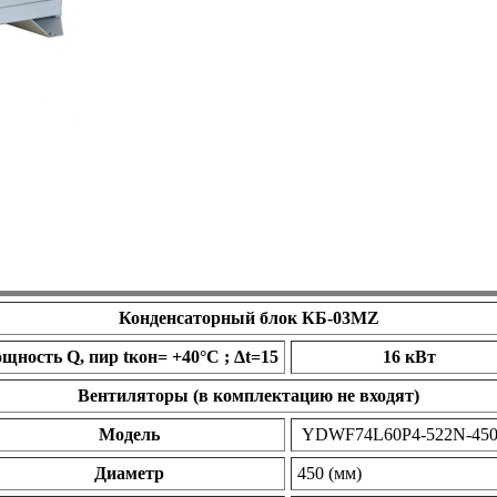
Конденсаторный блок КБ-03МZ
щность Q, пир tкон= +40°С ; Δt=15
16 кВт
Вентиляторы (в комплектацию не входят)
Модель
YDWF74L60P4-522N-45
Диаметр
450 (мм)