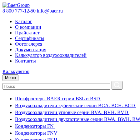
8 800 777-12-50
info@baer.ru
Каталог
О компании
Прайс-лист
Сертификаты
Фотогалерея
Документация
Калькулятор воздухоохладителей
Контакты
Калькулятор
Меню
Шокфростеры BAER серии BSL и BSD
Воздухоохладители кубические серии BCA. BCH. BCD
Воздухоохладители угловые серии BVA. BVH. BVD
Воздухоохладители двухпоточные серии BWA. BWH. 
Конденсаторы FN
Конденсаторы FNV
Конденсаторы FNH