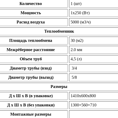
Количество
1 (шт)
Мощность
1х250 (Вт)
Расход воздуха
5000 (м3/ч)
Теплообменник
Площадь теплообмена
30 (м2)
Межрёберное расстояние
2.0 мм
Объем труб
4,5 (л)
Диаметр трубы (вход)
3/4
Диаметр трубы (выход)
5/8
Размеры
Д х Ш х В (в упаковке)
1410х600х800
Д х Ш х В (без упаковки)
1300×560×710
Монтажные размеры