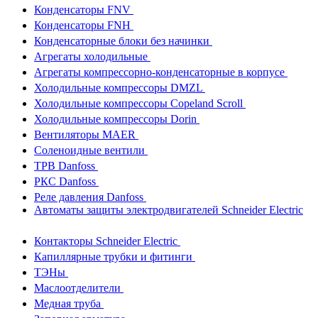
Конденсаторы FNV
Конденсаторы FNH
Конденсаторные блоки без начинки
Агрегаты холодильные
Агрегаты компрессорно-конденсаторные в корпусе
Холодильные компрессоры DMZL
Холодильные компрессоры Copeland Scroll
Холодильные компрессоры Dorin
Вентиляторы MAER
Соленоидные вентили
ТРВ Danfoss
РКС Danfoss
Реле давления Danfoss
Автоматы защиты электродвигателей Schneider Electric
Контакторы Schneider Electric
Капиллярные трубки и фитинги
ТЭНы
Маслоотделители
Медная труба