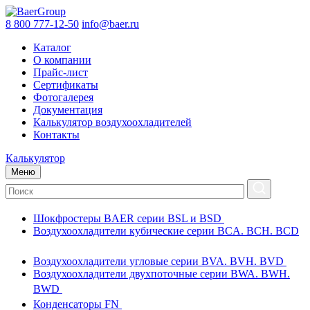
8 800 777-12-50
info@baer.ru
Каталог
О компании
Прайс-лист
Сертификаты
Фотогалерея
Документация
Калькулятор воздухоохладителей
Контакты
Калькулятор
Меню
Шокфростеры BAER серии BSL и BSD
Воздухоохладители кубические серии BCA. BCH. BCD
Воздухоохладители угловые серии BVA. BVH. BVD
Воздухоохладители двухпоточные серии BWA. BWH.
BWD
Конденсаторы FN