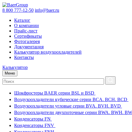
8 800 777-12-50
info@baer.ru
Каталог
О компании
Прайс-лист
Сертификаты
Фотогалерея
Документация
Калькулятор воздухоохладителей
Контакты
Калькулятор
Меню
Шокфростеры BAER серии BSL и BSD
Воздухоохладители кубические серии BCA. BCH. BCD
Воздухоохладители угловые серии BVA. BVH. BVD
Воздухоохладители двухпоточные серии BWA. BWH. 
Конденсаторы FN
Конденсаторы FNV
Конденсаторы FNH