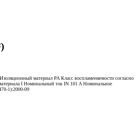
)
 Изоляционный материал PA Класс воспламеняемости согласно
 материала I Номинальный ток IN 101 A Номинальное
70-1):2000-09