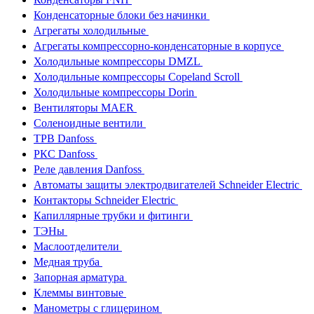
Конденсаторные блоки без начинки
Агрегаты холодильные
Агрегаты компрессорно-конденсаторные в корпусе
Холодильные компрессоры DMZL
Холодильные компрессоры Copeland Scroll
Холодильные компрессоры Dorin
Вентиляторы MAER
Соленоидные вентили
ТРВ Danfoss
РКС Danfoss
Реле давления Danfoss
Автоматы защиты электродвигателей Schneider Electric
Контакторы Schneider Electric
Капиллярные трубки и фитинги
ТЭНы
Маслоотделители
Медная труба
Запорная арматура
Клеммы винтовые
Манометры с глицерином