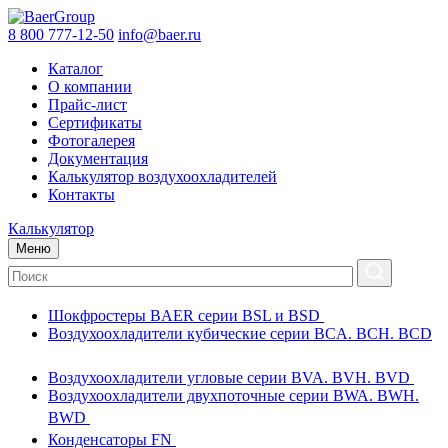
8 800 777-12-50
info@baer.ru
Каталог
О компании
Прайс-лист
Сертификаты
Фотогалерея
Документация
Калькулятор воздухоохладителей
Контакты
Калькулятор
Меню
Шокфростеры BAER серии BSL и BSD
Воздухоохладители кубические серии BCA. BCH. BCD
Воздухоохладители угловые серии BVA. BVH. BVD
Воздухоохладители двухпоточные серии BWA. BWH.
BWD
Конденсаторы FN