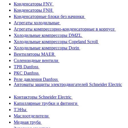
Конденсаторы FNV
Конденсаторы FNH
Конденсаторные блоки без начинки
Агрегаты холодильные
Агрегаты компрессорно-конденсаторные в корпусе
Холодильные компрессоры DMZL
Холодильные компрессоры Copeland Scroll
Холодильные компрессоры Dorin
Вентиляторы MAER
Соленоидные вентили
ТРВ Danfoss
РКС Danfoss
Реле давления Danfoss
Автоматы защиты электродвигателей Schneider Electric
Контакторы Schneider Electric
Капиллярные трубки и фитинги
ТЭНы
Маслоотделители
Медная труба