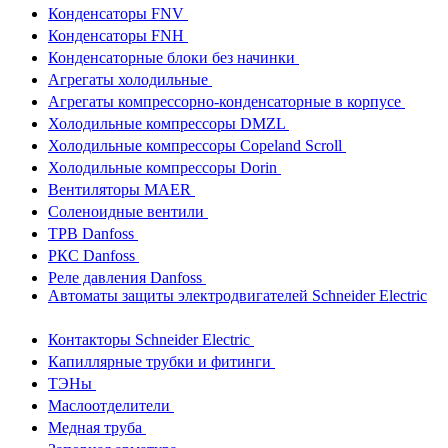
Конденсаторы FNV
Конденсаторы FNH
Конденсаторные блоки без начинки
Агрегаты холодильные
Агрегаты компрессорно-конденсаторные в корпусе
Холодильные компрессоры DMZL
Холодильные компрессоры Copeland Scroll
Холодильные компрессоры Dorin
Вентиляторы MAER
Соленоидные вентили
ТРВ Danfoss
РКС Danfoss
Реле давления Danfoss
Автоматы защиты электродвигателей Schneider Electric
Контакторы Schneider Electric
Капиллярные трубки и фитинги
ТЭНы
Маслоотделители
Медная труба