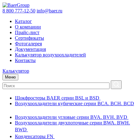
8 800 777-12-50
info@baer.ru
Каталог
О компании
Прайс-лист
Сертификаты
Фотогалерея
Документация
Калькулятор воздухоохладителей
Контакты
Калькулятор
Меню
Шокфростеры BAER серии BSL и BSD
Воздухоохладители кубические серии BCA. BCH. BCD
Воздухоохладители угловые серии BVA. BVH. BVD
Воздухоохладители двухпоточные серии BWA. BWH.
BWD
Конденсаторы FN