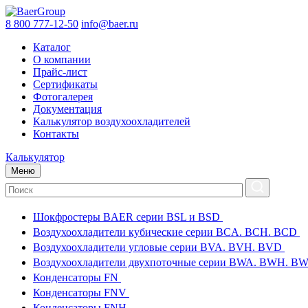
8 800 777-12-50
info@baer.ru
Каталог
О компании
Прайс-лист
Сертификаты
Фотогалерея
Документация
Калькулятор воздухоохладителей
Контакты
Калькулятор
Меню
Шокфростеры BAER серии BSL и BSD
Воздухоохладители кубические серии BCA. BCH. BCD
Воздухоохладители угловые серии BVA. BVH. BVD
Воздухоохладители двухпоточные серии BWA. BWH. 
Конденсаторы FN
Конденсаторы FNV
Конденсаторы FNH