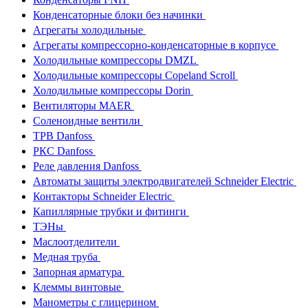
Конденсаторные блоки без начинки
Агрегаты холодильные
Агрегаты компрессорно-конденсаторные в корпусе
Холодильные компрессоры DMZL
Холодильные компрессоры Copeland Scroll
Холодильные компрессоры Dorin
Вентиляторы MAER
Соленоидные вентили
ТРВ Danfoss
РКС Danfoss
Реле давления Danfoss
Автоматы защиты электродвигателей Schneider Electric
Контакторы Schneider Electric
Капиллярные трубки и фитинги
ТЭНы
Маслоотделители
Медная труба
Запорная арматура
Клеммы винтовые
Манометры с глицерином