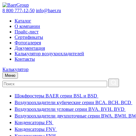
8 800 777-12-50
info@baer.ru
Каталог
О компании
Прайс-лист
Сертификаты
Фотогалерея
Документация
Калькулятор воздухоохладителей
Контакты
Калькулятор
Меню
Шокфростеры BAER серии BSL и BSD
Воздухоохладители кубические серии BCA. BCH. BCD
Воздухоохладители угловые серии BVA. BVH. BVD
Воздухоохладители двухпоточные серии BWA. BWH. 
Конденсаторы FN
Конденсаторы FNV
Конденсаторы FNH