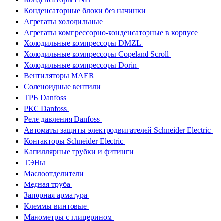
Конденсаторные блоки без начинки
Агрегаты холодильные
Агрегаты компрессорно-конденсаторные в корпусе
Холодильные компрессоры DMZL
Холодильные компрессоры Copeland Scroll
Холодильные компрессоры Dorin
Вентиляторы MAER
Соленоидные вентили
ТРВ Danfoss
РКС Danfoss
Реле давления Danfoss
Автоматы защиты электродвигателей Schneider Electric
Контакторы Schneider Electric
Капиллярные трубки и фитинги
ТЭНы
Маслоотделители
Медная труба
Запорная арматура
Клеммы винтовые
Манометры с глицерином