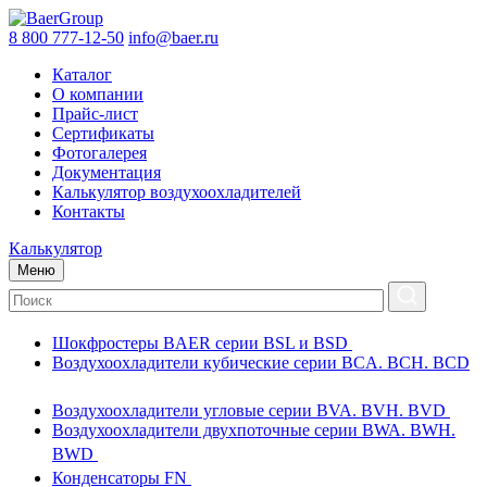
8 800 777-12-50
info@baer.ru
Каталог
О компании
Прайс-лист
Сертификаты
Фотогалерея
Документация
Калькулятор воздухоохладителей
Контакты
Калькулятор
Меню
Шокфростеры BAER серии BSL и BSD
Воздухоохладители кубические серии BCA. BCH. BCD
Воздухоохладители угловые серии BVA. BVH. BVD
Воздухоохладители двухпоточные серии BWA. BWH.
BWD
Конденсаторы FN