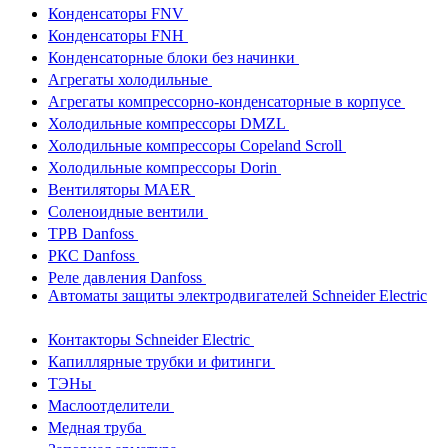
Конденсаторы FNV
Конденсаторы FNH
Конденсаторные блоки без начинки
Агрегаты холодильные
Агрегаты компрессорно-конденсаторные в корпусе
Холодильные компрессоры DMZL
Холодильные компрессоры Copeland Scroll
Холодильные компрессоры Dorin
Вентиляторы MAER
Соленоидные вентили
ТРВ Danfoss
РКС Danfoss
Реле давления Danfoss
Автоматы защиты электродвигателей Schneider Electric
Контакторы Schneider Electric
Капиллярные трубки и фитинги
ТЭНы
Маслоотделители
Медная труба