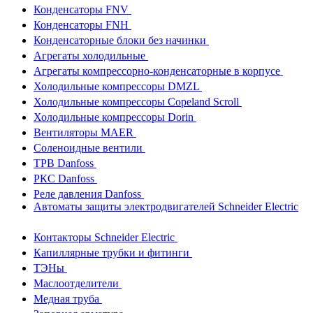
Конденсаторы FNV
Конденсаторы FNH
Конденсаторные блоки без начинки
Агрегаты холодильные
Агрегаты компрессорно-конденсаторные в корпусе
Холодильные компрессоры DMZL
Холодильные компрессоры Copeland Scroll
Холодильные компрессоры Dorin
Вентиляторы MAER
Соленоидные вентили
ТРВ Danfoss
РКС Danfoss
Реле давления Danfoss
Автоматы защиты электродвигателей Schneider Electric
Контакторы Schneider Electric
Капиллярные трубки и фитинги
ТЭНы
Маслоотделители
Медная труба