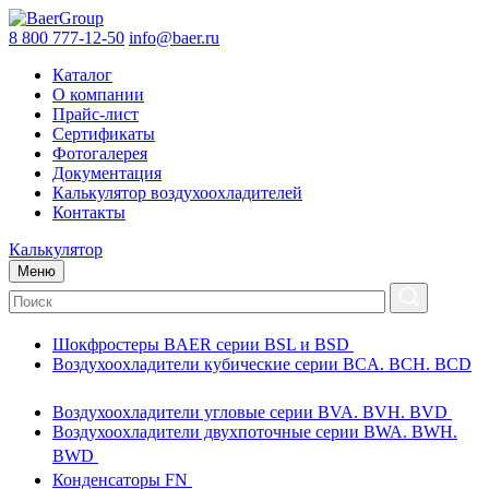
8 800 777-12-50
info@baer.ru
Каталог
О компании
Прайс-лист
Сертификаты
Фотогалерея
Документация
Калькулятор воздухоохладителей
Контакты
Калькулятор
Меню
Шокфростеры BAER серии BSL и BSD
Воздухоохладители кубические серии BCA. BCH. BCD
Воздухоохладители угловые серии BVA. BVH. BVD
Воздухоохладители двухпоточные серии BWA. BWH.
BWD
Конденсаторы FN