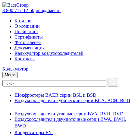
8 800 777-12-50
info@baer.ru
Каталог
О компании
Прайс-лист
Сертификаты
Фотогалерея
Документация
Калькулятор воздухоохладителей
Контакты
Калькулятор
Меню
Шокфростеры BAER серии BSL и BSD
Воздухоохладители кубические серии BCA. BCH. BCD
Воздухоохладители угловые серии BVA. BVH. BVD
Воздухоохладители двухпоточные серии BWA. BWH.
BWD
Конденсаторы FN