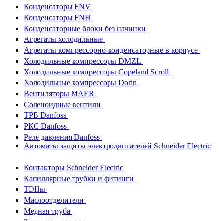
Конденсаторы FNV
Конденсаторы FNH
Конденсаторные блоки без начинки
Агрегаты холодильные
Агрегаты компрессорно-конденсаторные в корпусе
Холодильные компрессоры DMZL
Холодильные компрессоры Copeland Scroll
Холодильные компрессоры Dorin
Вентиляторы MAER
Соленоидные вентили
ТРВ Danfoss
РКС Danfoss
Реле давления Danfoss
Автоматы защиты электродвигателей Schneider Electric
Контакторы Schneider Electric
Капиллярные трубки и фитинги
ТЭНы
Маслоотделители
Медная труба