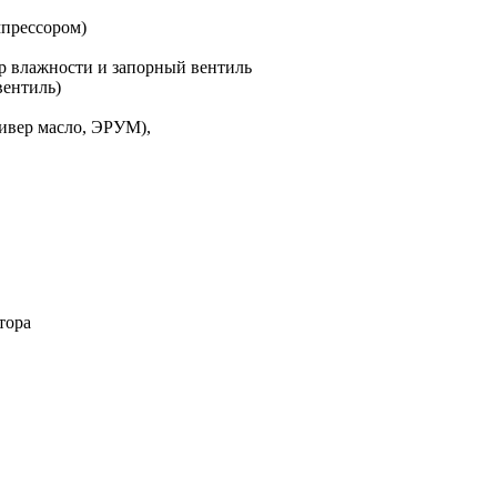
мпрессором)
ор влажности и запорный вентиль
вентиль)
есивер масло, ЭРУМ),
тора