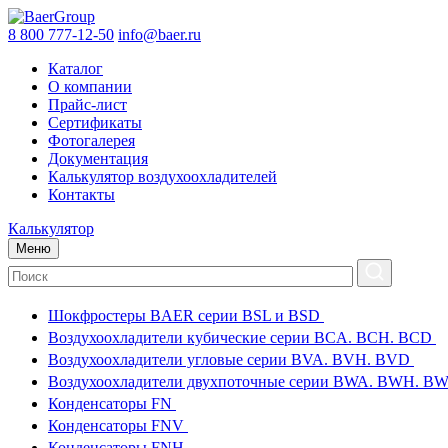
8 800 777-12-50
info@baer.ru
Каталог
О компании
Прайс-лист
Сертификаты
Фотогалерея
Документация
Калькулятор воздухоохладителей
Контакты
Калькулятор
Меню
Шокфростеры BAER серии BSL и BSD
Воздухоохладители кубические серии BCA. BCH. BCD
Воздухоохладители угловые серии BVA. BVH. BVD
Воздухоохладители двухпоточные серии BWA. BWH. 
Конденсаторы FN
Конденсаторы FNV
Конденсаторы FNH