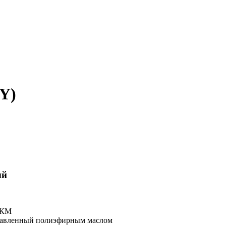
Y)
ый
ЛКМ
равленный полиэфирным маслом