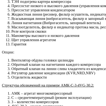
ТЭН подогрева картера компрессора
Прессостат низкого и высокого давления (управления ко
Прессостат управления конденсатором
Жидкостная линия (ресивер, фильтр осушитель, индикат
Всасывающая линия (виброгаситель, фильтр и запорный 
Линия нагнетания (Виброгаситель, запорный вентиль)
Маслоотделитель, фильтр и индикатор протока масла, р
Реле контроля смазки
Манометры высокого и низкого давления
Щит управления агрегатом
Гарантия
Опции:
Вентилятор обдува головки цилиндра
Обратный клапан на нагнетании каждого компрессора
Обратный клапан на линии слива хладагента из конденса
Регулятор давление конденсации (KVR,NRD,NRV)
Отделитель жидкости
Структура обозначений на примере AМК-С-3-4VG-30.2:
AМК – агрегат многокомпрессорный
С – среднетемпературный (режим эксплуатации)
3 – количество компрессоров