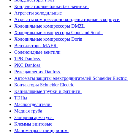
Конденсаторные блоки без начинки
Агрегаты холодильные
Агрегаты компрессорно-конденсаторные в корпусе
Холодильные компрессоры DMZL
Холодильные компрессоры Copeland Scroll
Холодильные компрессоры Dorin
Вентиляторы MAER
Соленоидные вентили
ТРВ Danfoss
РКС Danfoss
Реле давления Danfoss
Автоматы защиты электродвигателей Schneider Electric
Контакторы Schneider Electric
Капиллярные трубки и фитинги
ТЭНы
Маслоотделители
Медная труба
Запорная арматура
Клеммы винтовые
Манометры с глицерином