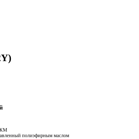
2Y)
й
ЛКМ
равленный полиэфирным маслом