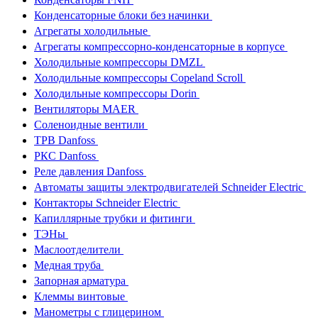
Конденсаторные блоки без начинки
Агрегаты холодильные
Агрегаты компрессорно-конденсаторные в корпусе
Холодильные компрессоры DMZL
Холодильные компрессоры Copeland Scroll
Холодильные компрессоры Dorin
Вентиляторы MAER
Соленоидные вентили
ТРВ Danfoss
РКС Danfoss
Реле давления Danfoss
Автоматы защиты электродвигателей Schneider Electric
Контакторы Schneider Electric
Капиллярные трубки и фитинги
ТЭНы
Маслоотделители
Медная труба
Запорная арматура
Клеммы винтовые
Манометры с глицерином