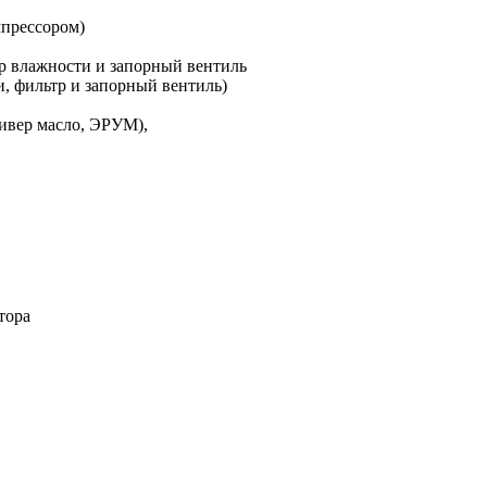
мпрессором)
ор влажности и запорный вентиль
и, фильтр и запорный вентиль)
есивер масло, ЭРУМ),
тора