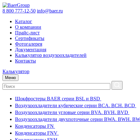
8 800 777-12-50
info@baer.ru
Каталог
О компании
Прайс-лист
Сертификаты
Фотогалерея
Документация
Калькулятор воздухоохладителей
Контакты
Калькулятор
Меню
Шокфростеры BAER серии BSL и BSD
Воздухоохладители кубические серии BCA. BCH. BCD
Воздухоохладители угловые серии BVA. BVH. BVD
Воздухоохладители двухпоточные серии BWA. BWH. 
Конденсаторы FN
Конденсаторы FNV
Конденсаторы FNH