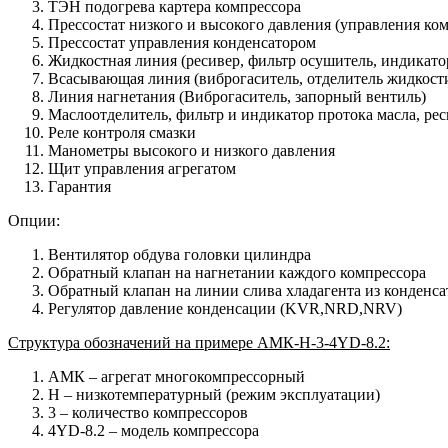
ТЭН подогрева картера компрессора
Прессостат низкого и высокого давления (управления ко
Прессостат управления конденсатором
Жидкостная линия (ресивер, фильтр осушитель, индикат
Всасывающая линия (виброгаситель, отделитель жидкост
Линия нагнетания (Виброгаситель, запорный вентиль)
Маслоотделитель, фильтр и индикатор протока масла, р
Реле контроля смазки
Манометры высокого и низкого давления
Щит управления агрегатом
Гарантия
Опции:
Вентилятор обдува головки цилиндра
Обратный клапан на нагнетании каждого компрессора
Обратный клапан на линии слива хладагента из конденса
Регулятор давление конденсации (KVR,NRD,NRV)
Структура обозначений на примере AМК-H-3-4YD-8.2:
AМК – агрегат многокомпрессорный
Н – низкотемпературный (режим эксплуатации)
3 – количество компрессоров
4YD-8.2 – модель компрессора