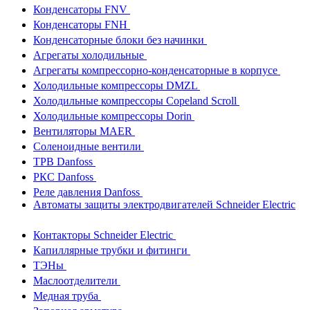
Конденсаторы FNV
Конденсаторы FNH
Конденсаторные блоки без начинки
Агрегаты холодильные
Агрегаты компрессорно-конденсаторные в корпусе
Холодильные компрессоры DMZL
Холодильные компрессоры Copeland Scroll
Холодильные компрессоры Dorin
Вентиляторы MAER
Соленоидные вентили
ТРВ Danfoss
РКС Danfoss
Реле давления Danfoss
Автоматы защиты электродвигателей Schneider Electric
Контакторы Schneider Electric
Капиллярные трубки и фитинги
ТЭНы
Маслоотделители
Медная труба