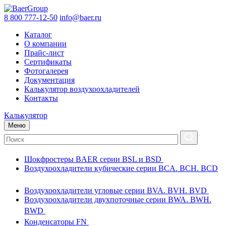
8 800 777-12-50
info@baer.ru
Каталог
О компании
Прайс-лист
Сертификаты
Фотогалерея
Документация
Калькулятор воздухоохладителей
Контакты
Калькулятор
Меню
Шокфростеры BAER серии BSL и BSD
Воздухоохладители кубические серии BCA. BCH. BCD
Воздухоохладители угловые серии BVA. BVH. BVD
Воздухоохладители двухпоточные серии BWA. BWH.
BWD
Конденсаторы FN