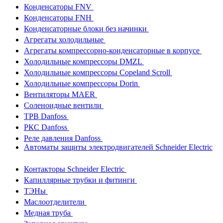
Конденсаторы FNV
Конденсаторы FNH
Конденсаторные блоки без начинки
Агрегаты холодильные
Агрегаты компрессорно-конденсаторные в корпусе
Холодильные компрессоры DMZL
Холодильные компрессоры Copeland Scroll
Холодильные компрессоры Dorin
Вентиляторы MAER
Соленоидные вентили
ТРВ Danfoss
РКС Danfoss
Реле давления Danfoss
Автоматы защиты электродвигателей Schneider Electric
Контакторы Schneider Electric
Капиллярные трубки и фитинги
ТЭНы
Маслоотделители
Медная труба