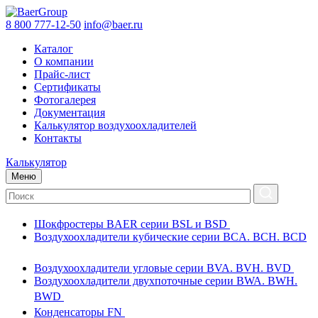
8 800 777-12-50
info@baer.ru
Каталог
О компании
Прайс-лист
Сертификаты
Фотогалерея
Документация
Калькулятор воздухоохладителей
Контакты
Калькулятор
Меню
Шокфростеры BAER серии BSL и BSD
Воздухоохладители кубические серии BCA. BCH. BCD
Воздухоохладители угловые серии BVA. BVH. BVD
Воздухоохладители двухпоточные серии BWA. BWH.
BWD
Конденсаторы FN