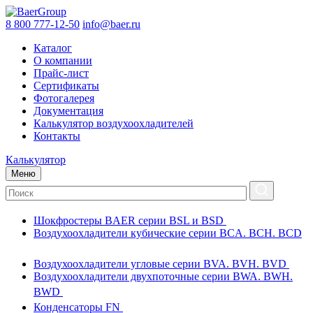
8 800 777-12-50
info@baer.ru
Каталог
О компании
Прайс-лист
Сертификаты
Фотогалерея
Документация
Калькулятор воздухоохладителей
Контакты
Калькулятор
Меню
Шокфростеры BAER серии BSL и BSD
Воздухоохладители кубические серии BCA. BCH. BCD
Воздухоохладители угловые серии BVA. BVH. BVD
Воздухоохладители двухпоточные серии BWA. BWH.
BWD
Конденсаторы FN