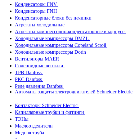
Конденсаторы FNV
Конденсаторы FNH
Конденсаторные блоки без начинки
Агрегаты холодильные
Агрегаты компрессорно-конденсаторные в корпусе
Холодильные компрессоры DMZL
Холодильные компрессоры Copeland Scroll
Холодильные компрессоры Dorin
Вентиляторы MAER
Соленоидные вентили
ТРВ Danfoss
РКС Danfoss
Реле давления Danfoss
Автоматы защиты электродвигателей Schneider Electric
Контакторы Schneider Electric
Капиллярные трубки и фитинги
ТЭНы
Маслоотделители
Медная труба